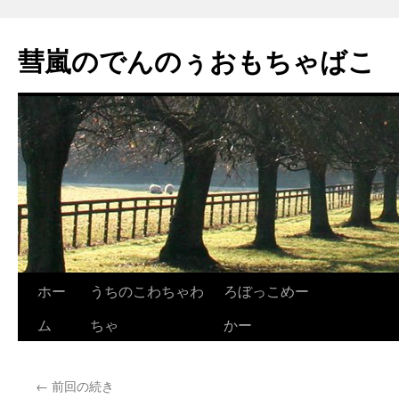
彗嵐のでんのぅおもちゃばこ
ホー
うちのこわちゃわ
ろぼっこめー
コ
ム
ちゃ
かー
ン
テ
←
前回の続き
ン