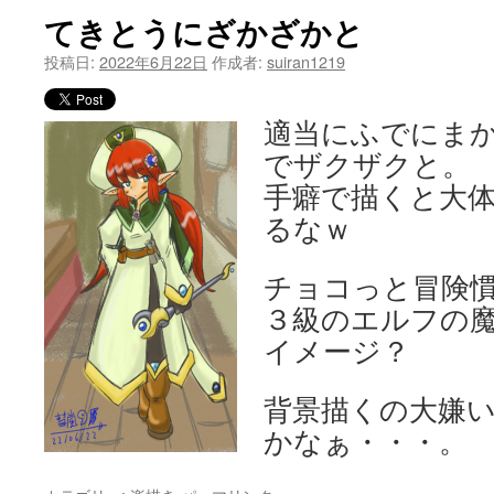
てきとうにざかざかと
ツ
投稿日:
2022年6月22日
作成者:
suiran1219
へ
ス
適当にふでにま
でザクザクと。
キ
手癖で描くと大
ッ
るなｗ
プ
チョコっと冒険
３級のエルフの
イメージ？
背景描くの大嫌
かなぁ・・・。